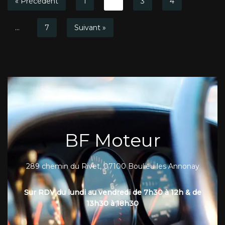
« Précédent
1
2
3
4
…
7
Suivant »
BF Moteur
289 chemin du Rivet, 07100 Boulieu les Annonay
Sur RDV du lundi au vendredi de 7h30 à 12h & de
13h30 à 18h30