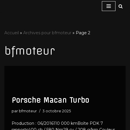
Aller
au
contenu
Accueil
»
Archives pour bfmoteur
»
Page 2
bfmoteur
Porsche Macan Turbo
par
bfmoteur
3 octobre 2025
Production : 06/2016110 000 kmBoîte PDK 7
rapports400 ch / 580 Nm29 cv / 208 g/km Couleur