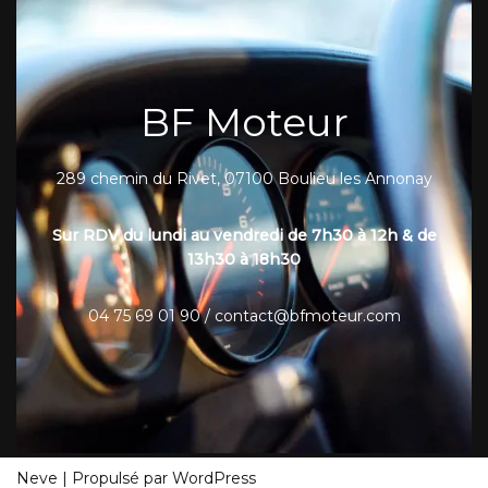
BF Moteur
289 chemin du Rivet, 07100 Boulieu les Annonay
Sur RDV du lundi au vendredi de 7h30 à 12h & de
13h30 à 18h30
04 75 69 01 90 / contact@bfmoteur.com
Neve
| Propulsé par
WordPress