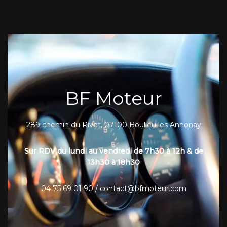
BF Moteur
289 chemin du Rivet, 07100 Boulieu les Annonay
Sur RDV du lundi au vendredi de 7h30 à 12h & de
13h30 à 18h30
04 75 69 01 90 / contact@bfmoteur.com