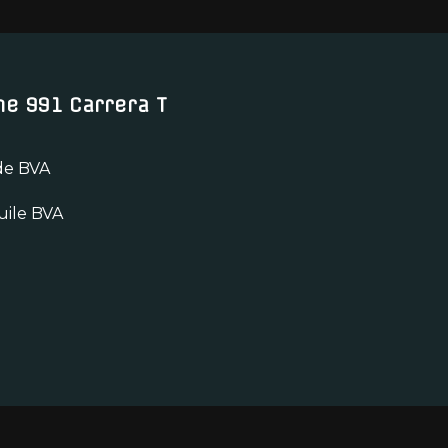
he 991 Carrera T
 de BVA
uile BVA