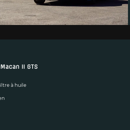
 Macan II GTS
ltre à huile
en