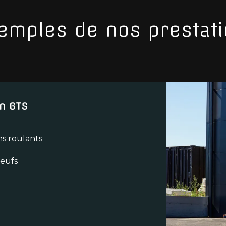
emples de nos prestati
n GTS
ns roulants
neufs