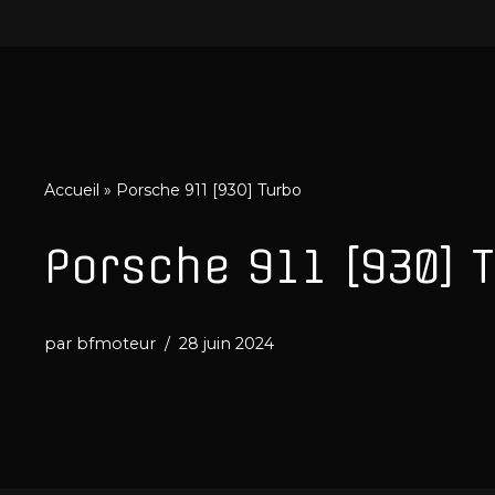
Aller
au
contenu
Accueil
»
Porsche 911 [930] Turbo
Porsche 911 [930] 
par
bfmoteur
28 juin 2024