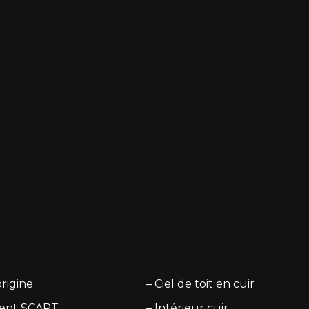
origine
– Ciel de toit en cuir
ent SCART
– Intérieur cuir