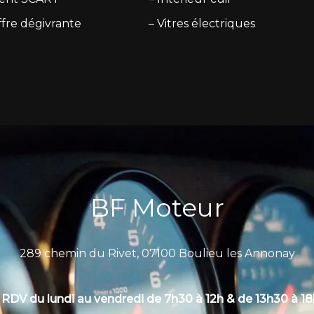
ffre dégivrante
– Vitres électriques
BF Moteur
289 chemin du Rivet, 07100 Boulieu les Annonay
 RDV du lundi au vendredi de 7h30 à 12h & de 13h30 à 1