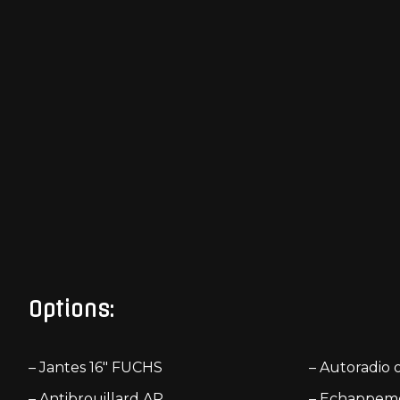
Options:
– Jantes 16″ FUCHS
– Autoradio 
– Antibrouillard AR
– Echappem