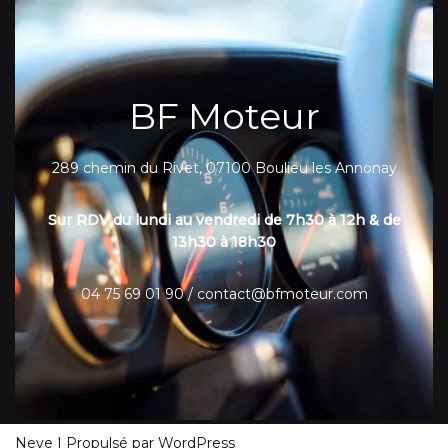
BF Moteur
289 chemin du Rivet, 07100 Boulieu les Annonay
Sur RDV du lundi au vendredi de 7h30 à 12h & de
13h30 à 18h30
04 75 69 01 90 / contact@bfmoteur.com
Neve
| Propulsé par
WordPress